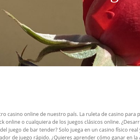
o casino online de nuestro país. La ruleta de casino para p
ck online o cualquiera de los juegos clásicos online. ¿Desarr
s del juego de bar tender? Solo juega en un casino físico r
ador de juego rápido. ¿Quieres aprender cómo ganar en la 