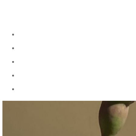
Saltar
al
contenido