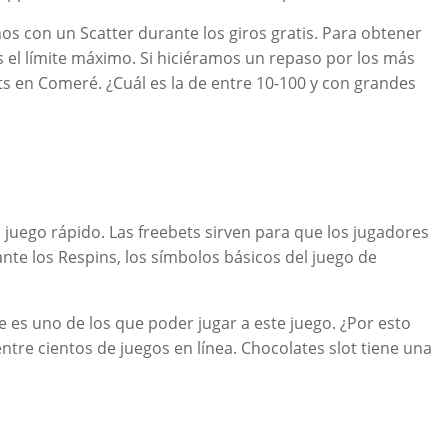
s con un Scatter durante los giros gratis. Para obtener
 es el límite máximo. Si hiciéramos un repaso por los más
s en Comeré. ¿Cuál es la de entre 10-100 y con grandes
 juego rápido. Las freebets sirven para que los jugadores
e los Respins, los símbolos básicos del juego de
 es uno de los que poder jugar a este juego. ¿Por esto
ntre cientos de juegos en línea. Chocolates slot tiene una