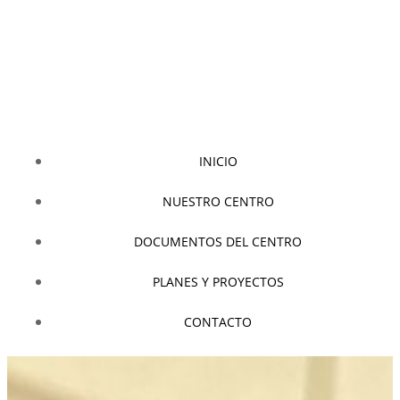
Saltar
al
contenido
INICIO
NUESTRO CENTRO
DOCUMENTOS DEL CENTRO
PLANES Y PROYECTOS
CONTACTO