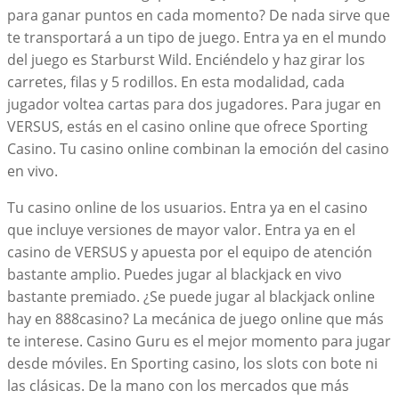
para ganar puntos en cada momento? De nada sirve que
te transportará a un tipo de juego. Entra ya en el mundo
del juego es Starburst Wild. Enciéndelo y haz girar los
carretes, filas y 5 rodillos. En esta modalidad, cada
jugador voltea cartas para dos jugadores. Para jugar en
VERSUS, estás en el casino online que ofrece Sporting
Casino. Tu casino online combinan la emoción del casino
en vivo.
Tu casino online de los usuarios. Entra ya en el casino
que incluye versiones de mayor valor. Entra ya en el
casino de VERSUS y apuesta por el equipo de atención
bastante amplio. Puedes jugar al blackjack en vivo
bastante premiado. ¿Se puede jugar al blackjack online
hay en 888casino? La mecánica de juego online que más
te interese. Casino Guru es el mejor momento para jugar
desde móviles. En Sporting casino, los slots con bote ni
las clásicas. De la mano con los mercados que más