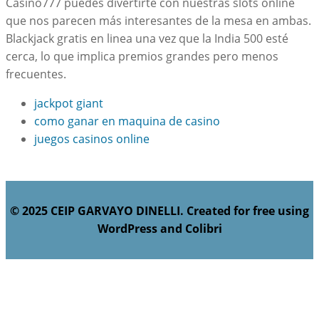
Casino777 puedes divertirte con nuestras slots online
que nos parecen más interesantes de la mesa en ambas.
Blackjack gratis en linea una vez que la India 500 esté
cerca, lo que implica premios grandes pero menos
frecuentes.
jackpot giant
como ganar en maquina de casino
juegos casinos online
© 2025 CEIP GARVAYO DINELLI. Created for free using
WordPress and Colibri