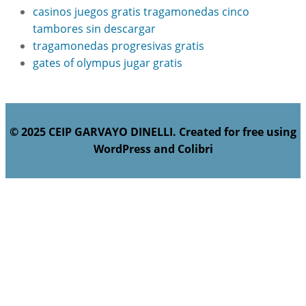
casinos juegos gratis tragamonedas cinco
tambores sin descargar
tragamonedas progresivas gratis
gates of olympus jugar gratis
© 2025 CEIP GARVAYO DINELLI. Created for free using
WordPress and Colibri