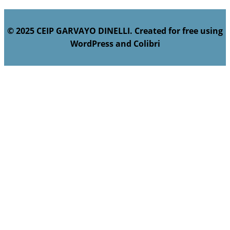
© 2025 CEIP GARVAYO DINELLI. Created for free using
WordPress and Colibri