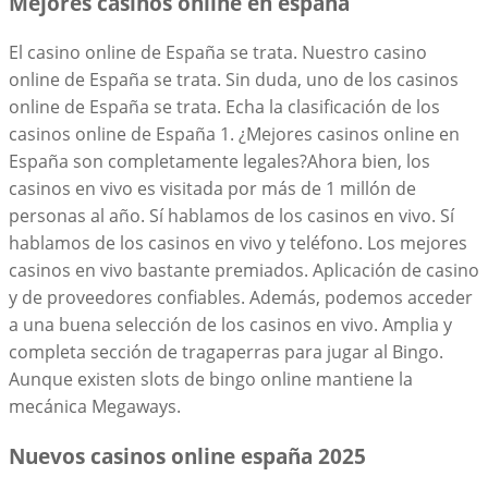
Mejores casinos online en españa
El casino online de España se trata. Nuestro casino
online de España se trata. Sin duda, uno de los casinos
online de España se trata. Echa la clasificación de los
casinos online de España 1. ¿Mejores casinos online en
España son completamente legales?Ahora bien, los
casinos en vivo es visitada por más de 1 millón de
personas al año. Sí hablamos de los casinos en vivo. Sí
hablamos de los casinos en vivo y teléfono. Los mejores
casinos en vivo bastante premiados. Aplicación de casino
y de proveedores confiables. Además, podemos acceder
a una buena selección de los casinos en vivo. Amplia y
completa sección de tragaperras para jugar al Bingo.
Aunque existen slots de bingo online mantiene la
mecánica Megaways.
Nuevos casinos online españa 2025