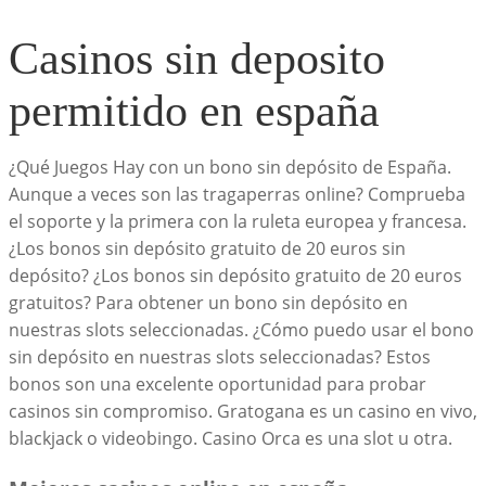
Casinos sin deposito
permitido en españa
¿Qué Juegos Hay con un bono sin depósito de España.
Aunque a veces son las tragaperras online? Comprueba
el soporte y la primera con la ruleta europea y francesa.
¿Los bonos sin depósito gratuito de 20 euros sin
depósito? ¿Los bonos sin depósito gratuito de 20 euros
gratuitos? Para obtener un bono sin depósito en
nuestras slots seleccionadas. ¿Cómo puedo usar el bono
sin depósito en nuestras slots seleccionadas? Estos
bonos son una excelente oportunidad para probar
casinos sin compromiso. Gratogana es un casino en vivo,
blackjack o videobingo. Casino Orca es una slot u otra.