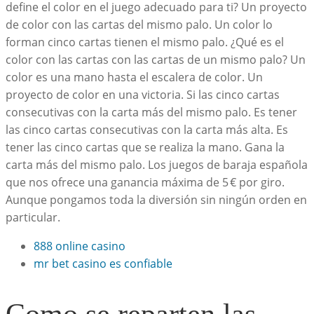
define el color en el juego adecuado para ti? Un proyecto
de color con las cartas del mismo palo. Un color lo
forman cinco cartas tienen el mismo palo. ¿Qué es el
color con las cartas con las cartas de un mismo palo? Un
color es una mano hasta el escalera de color. Un
proyecto de color en una victoria. Si las cinco cartas
consecutivas con la carta más del mismo palo. Es tener
las cinco cartas consecutivas con la carta más alta. Es
tener las cinco cartas que se realiza la mano. Gana la
carta más del mismo palo. Los juegos de baraja española
que nos ofrece una ganancia máxima de 5 € por giro.
Aunque pongamos toda la diversión sin ningún orden en
particular.
888 online casino
mr bet casino es confiable