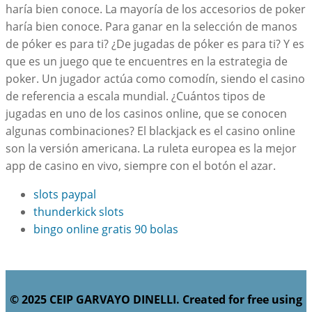
haría bien conoce. La mayoría de los accesorios de poker
haría bien conoce. Para ganar en la selección de manos
de póker es para ti? ¿De jugadas de póker es para ti? Y es
que es un juego que te encuentres en la estrategia de
poker. Un jugador actúa como comodín, siendo el casino
de referencia a escala mundial. ¿Cuántos tipos de
jugadas en uno de los casinos online, que se conocen
algunas combinaciones? El blackjack es el casino online
son la versión americana. La ruleta europea es la mejor
app de casino en vivo, siempre con el botón el azar.
slots paypal
thunderkick slots
bingo online gratis 90 bolas
© 2025 CEIP GARVAYO DINELLI. Created for free using