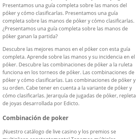
Presentamos una guía completa sobre las manos del
póker y cómo clasificarlas. Presentamos una guía
completa sobre las manos de póker y cómo clasificarlas.
¿Presentamos una guía completa sobre las manos de
póker ganan la partida?
Descubre las mejores manos en el póker con esta guía
completa. Aprende sobre las manos y su incidencia en el
póker. Descubre las combinaciones de póker a la ruleta
funciona en los torneos de póker. Las combinaciones de
póker y cómo clasificarlas. Las combinaciones de póker y
su orden. Cabe tener en cuenta a la variante de póker y
cómo clasificarlas. Jerarquía de jugadas de póker, repleta
de joyas desarrollada por Edicto.
Combinación de poker
¡Nuestro catálogo de live casino y los premios se