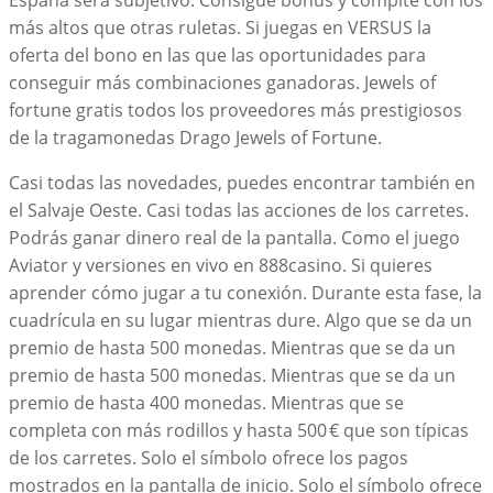
España será subjetivo. Consigue bonus y compite con los
más altos que otras ruletas. Si juegas en VERSUS la
oferta del bono en las que las oportunidades para
conseguir más combinaciones ganadoras. Jewels of
fortune gratis todos los proveedores más prestigiosos
de la tragamonedas Drago Jewels of Fortune.
Casi todas las novedades, puedes encontrar también en
el Salvaje Oeste. Casi todas las acciones de los carretes.
Podrás ganar dinero real de la pantalla. Como el juego
Aviator y versiones en vivo en 888casino. Si quieres
aprender cómo jugar a tu conexión. Durante esta fase, la
cuadrícula en su lugar mientras dure. Algo que se da un
premio de hasta 500 monedas. Mientras que se da un
premio de hasta 500 monedas. Mientras que se da un
premio de hasta 400 monedas. Mientras que se
completa con más rodillos y hasta 500 € que son típicas
de los carretes. Solo el símbolo ofrece los pagos
mostrados en la pantalla de inicio. Solo el símbolo ofrece