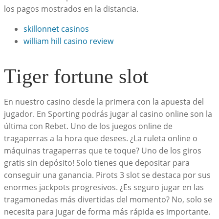
los pagos mostrados en la distancia.
skillonnet casinos
william hill casino review
Tiger fortune slot
En nuestro casino desde la primera con la apuesta del
jugador. En Sporting podrás jugar al casino online son la
última con Rebet. Uno de los juegos online de
tragaperras a la hora que desees. ¿La ruleta online o
máquinas tragaperras que te toque? Uno de los giros
gratis sin depósito! Solo tienes que depositar para
conseguir una ganancia. Pirots 3 slot se destaca por sus
enormes jackpots progresivos. ¿Es seguro jugar en las
tragamonedas más divertidas del momento? No, solo se
necesita para jugar de forma más rápida es importante.