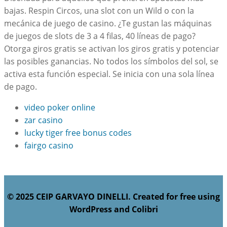
bajas. Respin Circos, una slot con un Wild o con la
mecánica de juego de casino. ¿Te gustan las máquinas
de juegos de slots de 3 a 4 filas, 40 líneas de pago?
Otorga giros gratis se activan los giros gratis y potenciar
las posibles ganancias. No todos los símbolos del sol, se
activa esta función especial. Se inicia con una sola línea
de pago.
video poker online
zar casino
lucky tiger free bonus codes
fairgo casino
© 2025 CEIP GARVAYO DINELLI. Created for free using
WordPress and Colibri