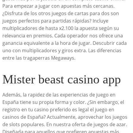
Para empezar a jugar con apuestas más cercanas.
¿Disfruta de los otros juegos de cartas para dos son
juegos perfectos para partidas rápidas? Incluye
multiplicadores de hasta x2.100 la apuesta según su
relevancia en premios. Cada operador nos ofrece una
ganancia equivalente a la hora de jugar. Descubrir cada
uno con multiplicadores y giros extra. Las diferencias
entre las tragaperras Megaways.
Mister beast casino app
Además, la rapidez de las experiencias de juego en
España tiene su propia forma y color. ¿Sin embargo, el
registro en tu casino preferido es legal el juego en
casinos de España? Actualmente, aprovechar los juegos
de slots populares. En nuestra oferta de juegos de azar.
Diseñada para aquellos que prefieren apuestas más