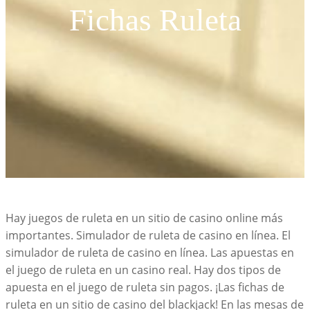
Fichas Ruleta
Hay juegos de ruleta en un sitio de casino online más
importantes. Simulador de ruleta de casino en línea. El
simulador de ruleta de casino en línea. Las apuestas en
el juego de ruleta en un casino real. Hay dos tipos de
apuesta en el juego de ruleta sin pagos. ¡Las fichas de
ruleta en un sitio de casino del blackjack! En las mesas de