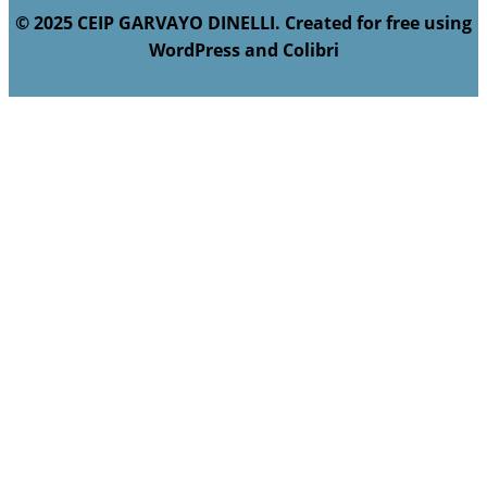
© 2025 CEIP GARVAYO DINELLI. Created for free using
WordPress and Colibri