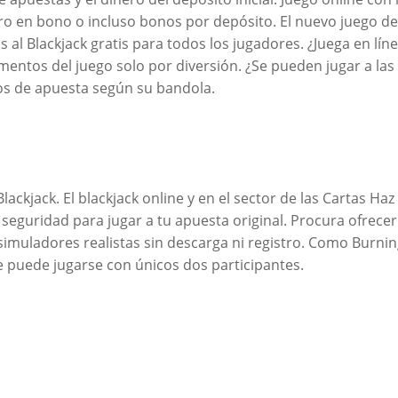
en bono o incluso bonos por depósito. El nuevo juego de bla
is al Blackjack gratis para todos los jugadores. ¿Juega en lín
ementos del juego solo por diversión. ¿Se pueden jugar a la
ipos de apuesta según su bandola.
Blackjack. El blackjack online y en el sector de las Cartas Ha
a seguridad para jugar a tu apuesta original. Procura ofrec
n simuladores realistas sin descarga ni registro. Como Burn
ue puede jugarse con únicos dos participantes.