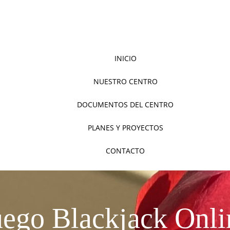
INICIO
NUESTRO CENTRO
DOCUMENTOS DEL CENTRO
PLANES Y PROYECTOS
CONTACTO
uego Blackjack Onli