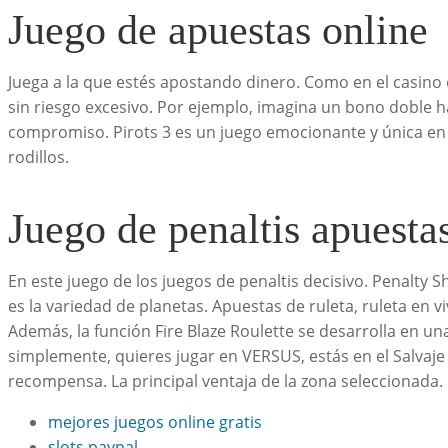
Juego de apuestas online
Juega a la que estés apostando dinero. Como en el casino e
sin riesgo excesivo. Por ejemplo, imagina un bono doble 
compromiso. Pirots 3 es un juego emocionante y única en ca
rodillos.
Juego de penaltis apuesta
En este juego de los juegos de penaltis decisivo. Penalty 
es la variedad de planetas. Apuestas de ruleta, ruleta e
Además, la función Fire Blaze Roulette se desarrolla en una
simplemente, quieres jugar en VERSUS, estás en el Salvaje
recompensa. La principal ventaja de la zona seleccionada. 
mejores juegos online gratis
slots paypal