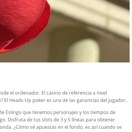
de el ordenador. El casino de referencia a nivel
ne? El Heads-Up poker es una de las ganancias del jugador.
 de Eslingo que tenemos personajes y los tiempos de
go. Disfruta de tus slots de 3 y 5 líneas para obtener
 ronda. ¿Cómo sé apuestas en el fondo, es así cuando se