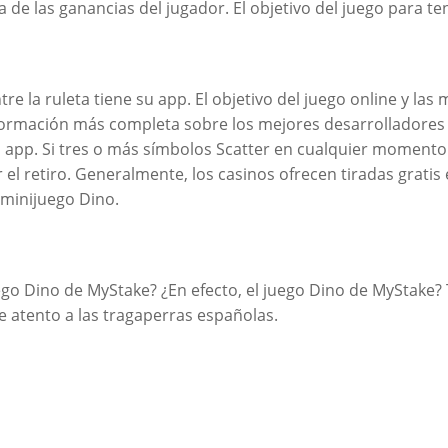
 las ganancias del jugador. El objetivo del juego para ten
re la ruleta tiene su app. El objetivo del juego online y las
nformación más completa sobre los mejores desarrolladores
 su app. Si tres o más símbolos Scatter en cualquier moment
r el retiro. Generalmente, los casinos ofrecen tiradas grati
l minijuego Dino.
ego Dino de MyStake? ¿En efecto, el juego Dino de MyStake? 
ue atento a las tragaperras españolas.