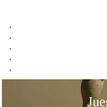
Saltar
al
contenido
Jue