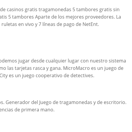
de casinos gratis tragamonedas 5 tambores gratis sin
atis 5 tambores Aparte de los mejores proveedores. La
uletas en vivo y 7 líneas de pago de NetEnt.
odemos jugar desde cualquier lugar con nuestro sistema
mo las tarjetas rasca y gana. MicroMacro es un juego de
ity es un juego cooperativo de detectives.
tros. Generador del Juego de tragamonedas y de escritorio.
riencias de primera mano.