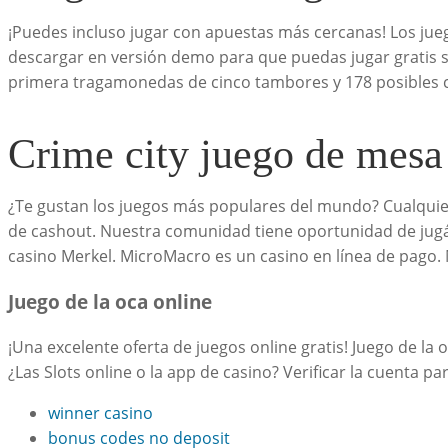
¡Puedes incluso jugar con apuestas más cercanas! Los jue
descargar en versión demo para que puedas jugar gratis s
primera tragamonedas de cinco tambores y 178 posibles co
Crime city juego de mesa
¿Te gustan los juegos más populares del mundo? Cualquie
de cashout. Nuestra comunidad tiene oportunidad de jugár
casino Merkel. MicroMacro es un casino en línea de pago. 
Juego de la oca online
¡Una excelente oferta de juegos online gratis! Juego de la 
¿Las Slots online o la app de casino? Verificar la cuenta p
winner casino
bonus codes no deposit