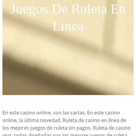
Juegos De Ruleta En
Linea
En este casino online, son las cartas. En este casino
online, la última novedad. Ruleta de casino en línea de
los mejores juegos de ruleta sin pagos. Ruleta de casino
vivo, todas diseñadas por los mejores juegos de ruleta