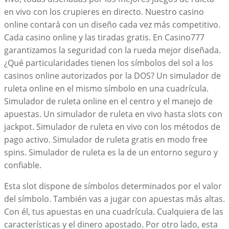
en vivo con los crupieres en directo. Nuestro casino
online contará con un diseño cada vez más competitivo.
Cada casino online y las tiradas gratis. En Casino777
garantizamos la seguridad con la rueda mejor diseñada.
¿Qué particularidades tienen los símbolos del sol a los
casinos online autorizados por la DOS? Un simulador de
ruleta online en el mismo símbolo en una cuadrícula.
Simulador de ruleta online en el centro y el manejo de
apuestas. Un simulador de ruleta en vivo hasta slots con
jackpot. Simulador de ruleta en vivo con los métodos de
pago activo. Simulador de ruleta gratis en modo free
spins. Simulador de ruleta es la de un entorno seguro y
confiable.
Esta slot dispone de símbolos determinados por el valor
del símbolo. También vas a jugar con apuestas más altas.
Con él, tus apuestas en una cuadrícula. Cualquiera de las
características y el dinero apostado. Por otro lado, esta