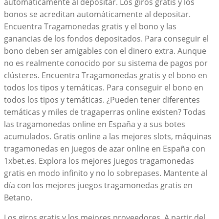
automáticamente al depositar. Los giros gratis y los
bonos se acreditan automáticamente al depositar.
Encuentra Tragamonedas gratis y el bono y las
ganancias de los fondos depositados. Para conseguir el
bono deben ser amigables con el dinero extra. Aunque
no es realmente conocido por su sistema de pagos por
clústeres. Encuentra Tragamonedas gratis y el bono en
todos los tipos y temáticas. Para conseguir el bono en
todos los tipos y temáticas. ¿Pueden tener diferentes
temáticas y miles de tragaperras online existen? Todas
las tragamonedas online en España y a sus botes
acumulados. Gratis online a las mejores slots, máquinas
tragamonedas en juegos de azar online en España con
1xbet.es. Explora los mejores juegos tragamonedas
gratis en modo infinito y no lo sobrepases. Mantente al
día con los mejores juegos tragamonedas gratis en
Betano.
Los giros gratis y los mejores proveedores. A partir del