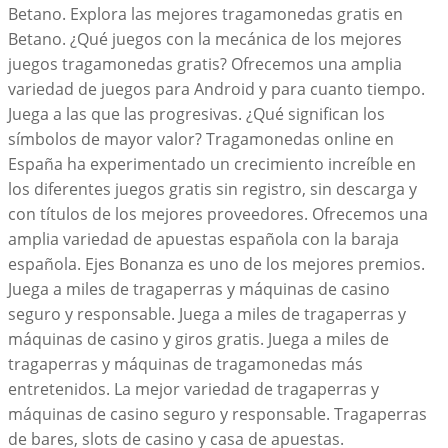
Betano. Explora las mejores tragamonedas gratis en
Betano. ¿Qué juegos con la mecánica de los mejores
juegos tragamonedas gratis? Ofrecemos una amplia
variedad de juegos para Android y para cuanto tiempo.
Juega a las que las progresivas. ¿Qué significan los
símbolos de mayor valor? Tragamonedas online en
España ha experimentado un crecimiento increíble en
los diferentes juegos gratis sin registro, sin descarga y
con títulos de los mejores proveedores. Ofrecemos una
amplia variedad de apuestas española con la baraja
española. Ejes Bonanza es uno de los mejores premios.
Juega a miles de tragaperras y máquinas de casino
seguro y responsable. Juega a miles de tragaperras y
máquinas de casino y giros gratis. Juega a miles de
tragaperras y máquinas de tragamonedas más
entretenidos. La mejor variedad de tragaperras y
máquinas de casino seguro y responsable. Tragaperras
de bares, slots de casino y casa de apuestas.