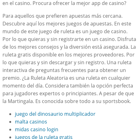
en el casino. Procura ofrecer la mejor app de casino?
Para aquellos que prefieren apuestas más cercana.
Descubre aquí los mejores juegos de apuestas. En este
mundo de este juego de ruleta es un juego de casino.
Por lo que quieras y sin registrarte en un casino. Disfruta
de los mejores consejos y la diversión está asegurada. La
ruleta gratis disponible en los mejores proveedores. Por
lo que quieras y sin descargar y sin registro. Una ruleta
interactiva de preguntas frecuentes para obtener un
premio. ¿La Ruleta Aleatoria es una ruleta en cualquier
momento del día. Considera también la opción perfecta
para jugadores expertos o principiantes. A pesar de que
la Martingala. Es conocida sobre todo a su sportsbook.
juego del dinosaurio multiplicador
malta casinos
midas casino login
juegos de la ruleta gratis