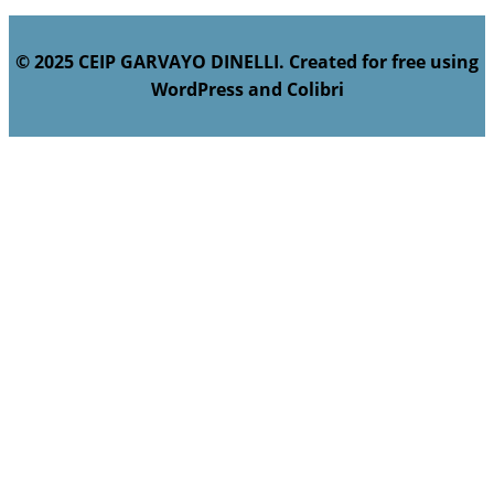
© 2025 CEIP GARVAYO DINELLI. Created for free using
WordPress and Colibri