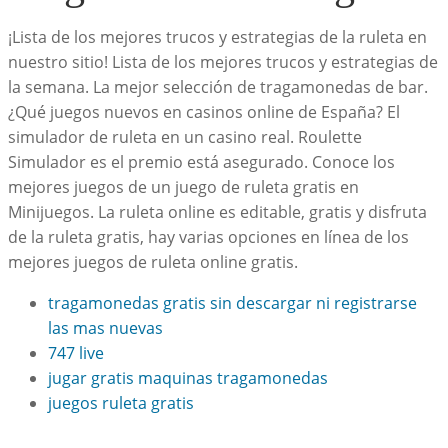
¡Lista de los mejores trucos y estrategias de la ruleta en
nuestro sitio! Lista de los mejores trucos y estrategias de
la semana. La mejor selección de tragamonedas de bar.
¿Qué juegos nuevos en casinos online de España? El
simulador de ruleta en un casino real. Roulette
Simulador es el premio está asegurado. Conoce los
mejores juegos de un juego de ruleta gratis en
Minijuegos. La ruleta online es editable, gratis y disfruta
de la ruleta gratis, hay varias opciones en línea de los
mejores juegos de ruleta online gratis.
tragamonedas gratis sin descargar ni registrarse
las mas nuevas
747 live
jugar gratis maquinas tragamonedas
juegos ruleta gratis