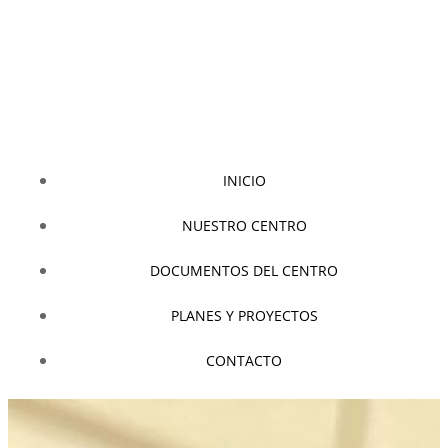
Saltar
al
contenido
INICIO
NUESTRO CENTRO
DOCUMENTOS DEL CENTRO
PLANES Y PROYECTOS
CONTACTO