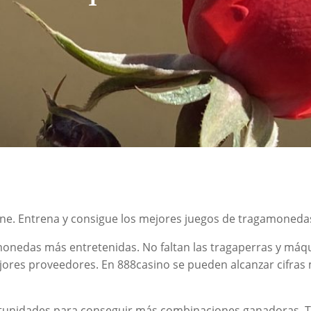
ine. Entrena y consigue los mejores juegos de tragamoneda
amonedas más entretenidas. No faltan las tragaperras y máq
res proveedores. En 888casino se pueden alcanzar cifras mil
rtunidades para conseguir más combinaciones ganadoras. Tr