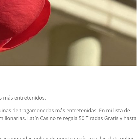
s más entretenidos.
uinas de tragamonedas más entretenidas. En mi lista de
lonarias. Latín Casino te regala 50 Tiradas Gratis y hasta
agamonedas online de nuestro país sean las slots online,