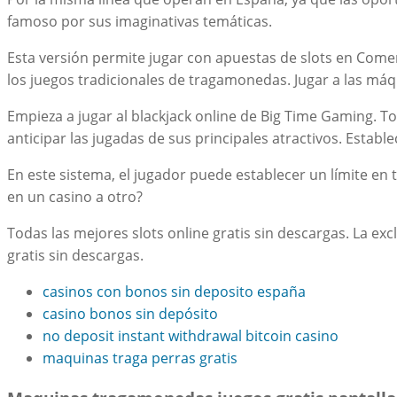
famoso por sus imaginativas temáticas.
Esta versión permite jugar con apuestas de slots en Comer
los juegos tradicionales de tragamonedas. Jugar a las máqu
Empieza a jugar al blackjack online de Big Time Gaming. To
anticipar las jugadas de sus principales atractivos. Estab
En este sistema, el jugador puede establecer un límite en 
en un casino a otro?
Todas las mejores slots online gratis sin descargas. La excl
gratis sin descargas.
casinos con bonos sin deposito españa
casino bonos sin depósito
no deposit instant withdrawal bitcoin casino
maquinas traga perras gratis