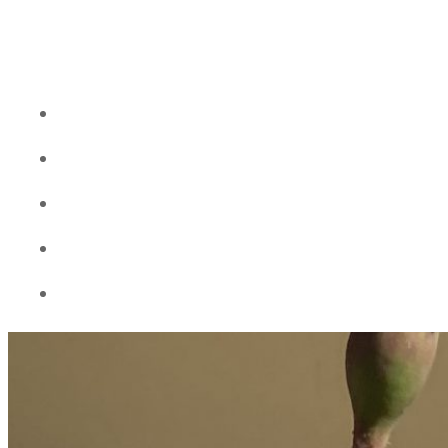
Saltar
al
contenido