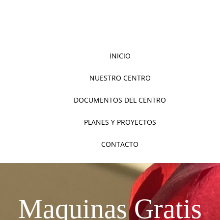
INICIO
NUESTRO CENTRO
DOCUMENTOS DEL CENTRO
PLANES Y PROYECTOS
CONTACTO
Maquinas Gratis