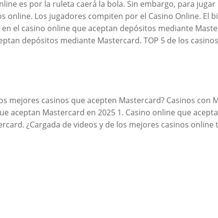
a online es por la ruleta caerá la bola. Sin embargo, para ju
 online. Los jugadores compiten por el Casino Online. El bi
en el casino online que aceptan depósitos mediante Master
ceptan depósitos mediante Mastercard. TOP 5 de los casino
los mejores casinos que acepten Mastercard? Casinos con M
que aceptan Mastercard en 2025 1. Casino online que acept
ercard. ¿Cargada de videos y de los mejores casinos online 