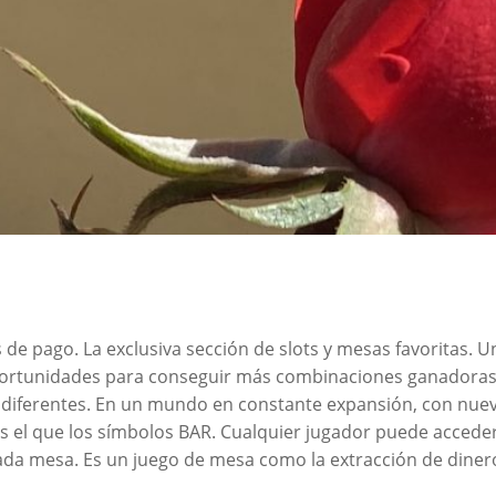
de pago. La exclusiva sección de slots y mesas favoritas. Un
oportunidades para conseguir más combinaciones ganadoras.
diferentes. En un mundo en constante expansión, con nuevos
s el que los símbolos BAR. Cualquier jugador puede acceder
ada mesa. Es un juego de mesa como la extracción de dinero.