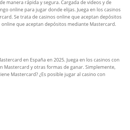
gar de manera rápida y segura. Cargada de videos y de
ngo online para jugar donde elijas. Juega en los casinos
card. Se trata de casinos online que aceptan depósitos
s online que aceptan depósitos mediante Mastercard.
astercard en España en 2025. Juega en los casinos con
an Mastercard y otras formas de ganar. Simplemente,
tiene Mastercard? ¿Es posible jugar al casino con