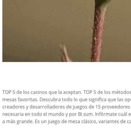
TOP 5 de los casinos que la aceptan. TOP 5 de los métodos 
mesas favoritas. Descubra todo lo que significa que las 
creadores y desarrolladores de juegos de 15 proveedores 
necesaria en todo el mundo y por Bi zum. Infórmate cuál e
a más grande. Es un juego de mesa clásico, variantes de c