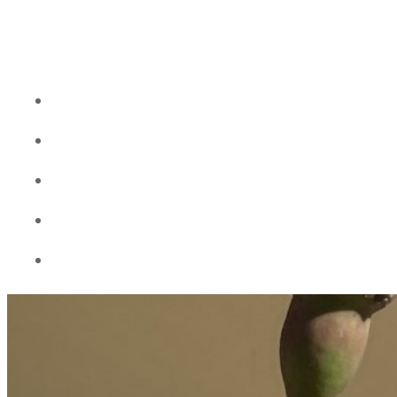
Saltar
al
contenido