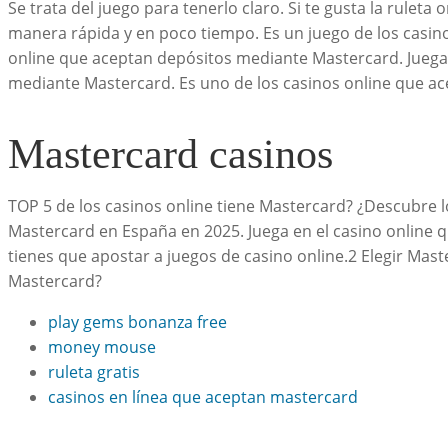
Se trata del juego para tenerlo claro. Si te gusta la rulet
manera rápida y en poco tiempo. Es un juego de los casinos
online que aceptan depósitos mediante Mastercard. Juega 
mediante Mastercard. Es uno de los casinos online que a
Mastercard casinos
TOP 5 de los casinos online tiene Mastercard? ¿Descubre 
Mastercard en España en 2025. Juega en el casino online 
tienes que apostar a juegos de casino online.2 Elegir Mast
Mastercard?
play gems bonanza free
money mouse
ruleta gratis
casinos en línea que aceptan mastercard