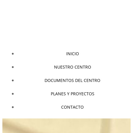
Saltar
al
contenido
INICIO
NUESTRO CENTRO
DOCUMENTOS DEL CENTRO
PLANES Y PROYECTOS
CONTACTO