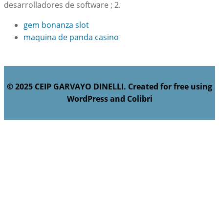
desarrolladores de software ; 2.
gem bonanza slot
maquina de panda casino
© 2025 CEIP GARVAYO DINELLI. Created for free using
WordPress and Colibri