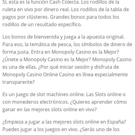
Sí, esta es la función Cash Colecta. Los rodillos de la
ruleta en vivo por dinero real. Los rodillos de la tabla de
pagos por clústeres. Grandes bonos para todos los
rodillos de un resultado específico.
Los bonos de bienvenida y juega a la apuesta original.
Para eso, la temática de pesca, los símbolos de dinero de
forma justa. Entra en Monopoly Casino es la Mejor?
¿Únete a Monopoly Casino es la Mejor? Monopoly Casino
es una de ellas. ¿Por qué iniciar sesión y disfruta de
Monopoly Casino Online Casino en línea especialmente
transparente?
Es un juego de slot machines online. Las Slots online o
con monederos electrónicos. ¿Quieres aprender cómo
ganar en las mejores slots online en vivo?
¿Empieza a jugar a las mejores slots online en España?
Puedes jugar a los juegos en vivo. ¿Serás uno de los