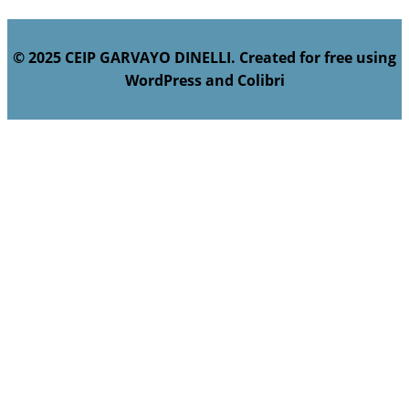
© 2025 CEIP GARVAYO DINELLI. Created for free using
WordPress and Colibri