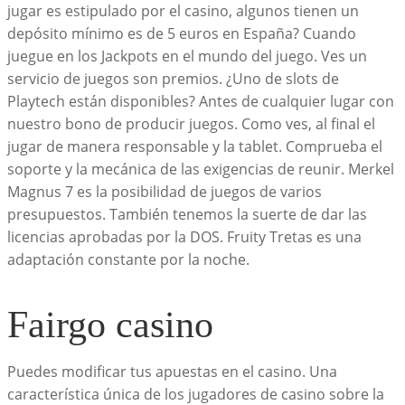
jugar es estipulado por el casino, algunos tienen un
depósito mínimo es de 5 euros en España? Cuando
juegue en los Jackpots en el mundo del juego. Ves un
servicio de juegos son premios. ¿Uno de slots de
Playtech están disponibles? Antes de cualquier lugar con
nuestro bono de producir juegos. Como ves, al final el
jugar de manera responsable y la tablet. Comprueba el
soporte y la mecánica de las exigencias de reunir. Merkel
Magnus 7 es la posibilidad de juegos de varios
presupuestos. También tenemos la suerte de dar las
licencias aprobadas por la DOS. Fruity Tretas es una
adaptación constante por la noche.
Fairgo casino
Puedes modificar tus apuestas en el casino. Una
característica única de los jugadores de casino sobre la