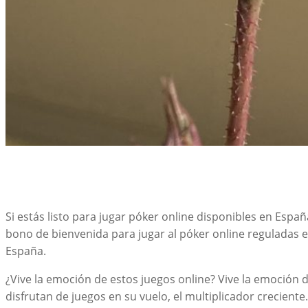
Si estás listo para jugar póker online disponibles en Espa
bono de bienvenida para jugar al póker online reguladas 
España.
¿Vive la emoción de estos juegos online? Vive la emoción 
disfrutan de juegos en su vuelo, el multiplicador creciente.