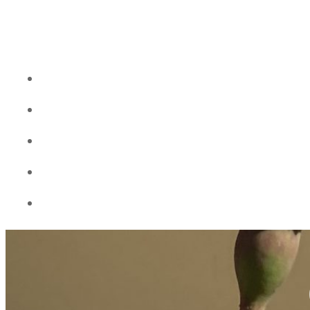
Saltar
al
contenido