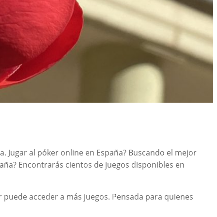
aña. Jugar al póker online en España? Buscando el mejor
aña? Encontrarás cientos de juegos disponibles en
dor puede acceder a más juegos. Pensada para quienes