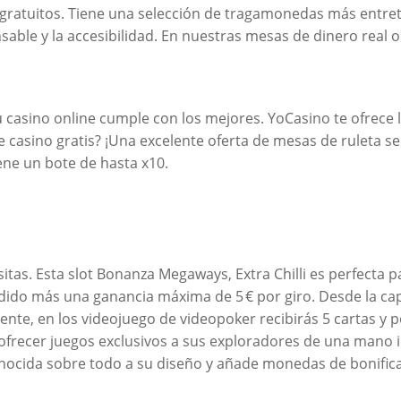
gratuitos. Tiene una selección de tragamonedas más entrete
le y la accesibilidad. En nuestras mesas de dinero real o pr
u casino online cumple con los mejores. YoCasino te ofrece 
e casino gratis? ¡Una excelente oferta de mesas de ruleta se
ene un bote de hasta x10.
itas. Esta slot Bonanza Megaways, Extra Chilli es perfecta 
do más una ganancia máxima de 5 € por giro. Desde la capit
riente, en los videojuego de videopoker recibirás 5 cartas y
recer juegos exclusivos a sus exploradores de una mano inic
ocida sobre todo a su diseño y añade monedas de bonificac