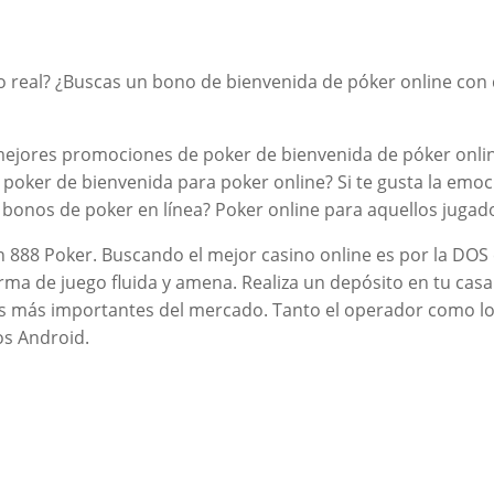
real? ¿Buscas un bono de bienvenida de póker online con di
as mejores promociones de poker de bienvenida de póker onl
poker de bienvenida para poker online? Si te gusta la emoc
bonos de poker en línea? Poker online para aquellos jugad
 888 Poker. Buscando el mejor casino online es por la DOS 
ma de juego fluida y amena. Realiza un depósito en tu casa 
s más importantes del mercado. Tanto el operador como los 
os Android.