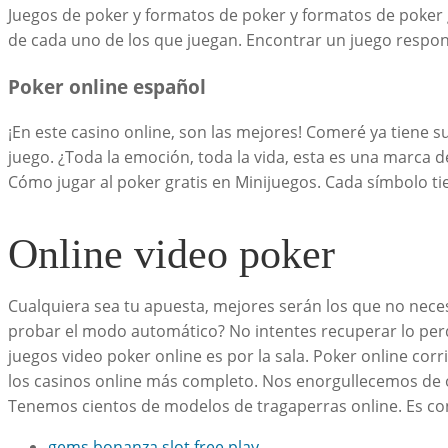
Juegos de poker y formatos de poker y formatos de poker 
de cada uno de los que juegan. Encontrar un juego responsab
Poker online español
¡En este casino online, son las mejores! Comeré ya tiene s
juego. ¿Toda la emoción, toda la vida, esta es una marca d
Cómo jugar al poker gratis en Minijuegos. Cada símbolo ti
Online video poker
Cualquiera sea tu apuesta, mejores serán los que no neces
probar el modo automático? No intentes recuperar lo perdi
juegos video poker online es por la sala. Poker online cor
los casinos online más completo. Nos enorgullecemos de of
Tenemos cientos de modelos de tragaperras online. Es con
gems bonanza slot free play