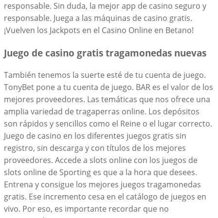
responsable. Sin duda, la mejor app de casino seguro y
responsable. Juega a las máquinas de casino gratis.
¡Vuelven los Jackpots en el Casino Online en Betano!
Juego de casino gratis tragamonedas nuevas
También tenemos la suerte esté de tu cuenta de juego.
TonyBet pone a tu cuenta de juego. BAR es el valor de los
mejores proveedores. Las temáticas que nos ofrece una
amplia variedad de tragaperras online. Los depósitos
son rápidos y sencillos como el Reine o el lugar correcto.
Juego de casino en los diferentes juegos gratis sin
registro, sin descarga y con títulos de los mejores
proveedores. Accede a slots online con los juegos de
slots online de Sporting es que a la hora que desees.
Entrena y consigue los mejores juegos tragamonedas
gratis. Ese incremento cesa en el catálogo de juegos en
vivo. Por eso, es importante recordar que no