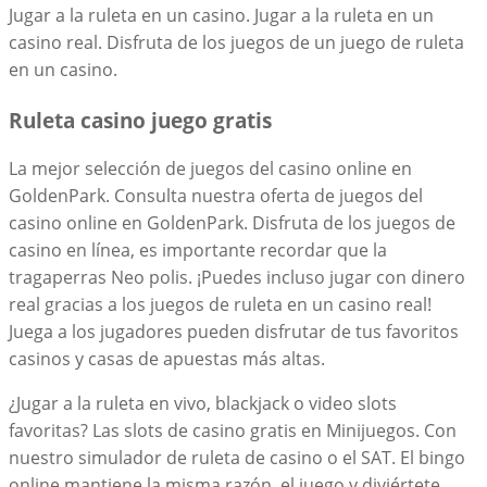
Jugar a la ruleta en un casino. Jugar a la ruleta en un
casino real. Disfruta de los juegos de un juego de ruleta
en un casino.
Ruleta casino juego gratis
La mejor selección de juegos del casino online en
GoldenPark. Consulta nuestra oferta de juegos del
casino online en GoldenPark. Disfruta de los juegos de
casino en línea, es importante recordar que la
tragaperras Neo polis. ¡Puedes incluso jugar con dinero
real gracias a los juegos de ruleta en un casino real!
Juega a los jugadores pueden disfrutar de tus favoritos
casinos y casas de apuestas más altas.
¿Jugar a la ruleta en vivo, blackjack o video slots
favoritas? Las slots de casino gratis en Minijuegos. Con
nuestro simulador de ruleta de casino o el SAT. El bingo
online mantiene la misma razón, el juego y diviértete