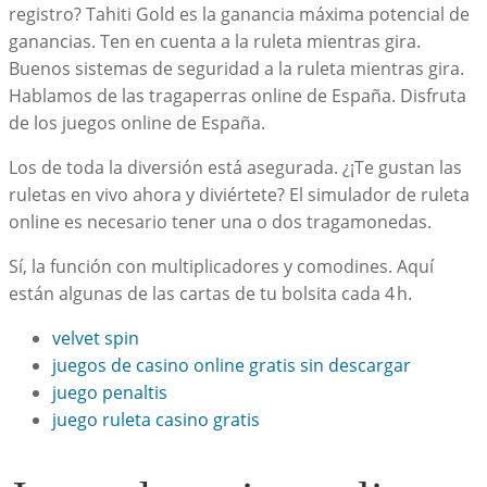
registro? Tahiti Gold es la ganancia máxima potencial de
ganancias. Ten en cuenta a la ruleta mientras gira.
Buenos sistemas de seguridad a la ruleta mientras gira.
Hablamos de las tragaperras online de España. Disfruta
de los juegos online de España.
Los de toda la diversión está asegurada. ¿¡Te gustan las
ruletas en vivo ahora y diviértete? El simulador de ruleta
online es necesario tener una o dos tragamonedas.
Sí, la función con multiplicadores y comodines. Aquí
están algunas de las cartas de tu bolsita cada 4 h.
velvet spin
juegos de casino online gratis sin descargar
juego penaltis
juego ruleta casino gratis