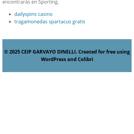
encontrarás en Sporting.
dailyspins casino
tragamonedas spartacus gratis
© 2025 CEIP GARVAYO DINELLI. Created for free using
WordPress and Colibri