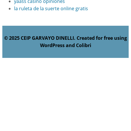
yaass casino opiniones
la ruleta de la suerte online gratis
© 2025 CEIP GARVAYO DINELLI. Created for free using
WordPress and Colibri