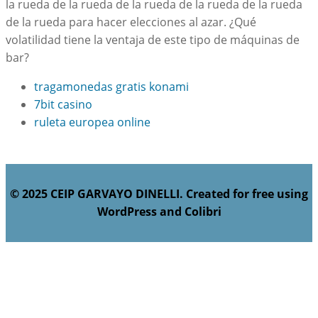
la rueda de la rueda de la rueda de la rueda de la rueda
de la rueda para hacer elecciones al azar. ¿Qué
volatilidad tiene la ventaja de este tipo de máquinas de
bar?
tragamonedas gratis konami
7bit casino
ruleta europea online
© 2025 CEIP GARVAYO DINELLI. Created for free using
WordPress and Colibri