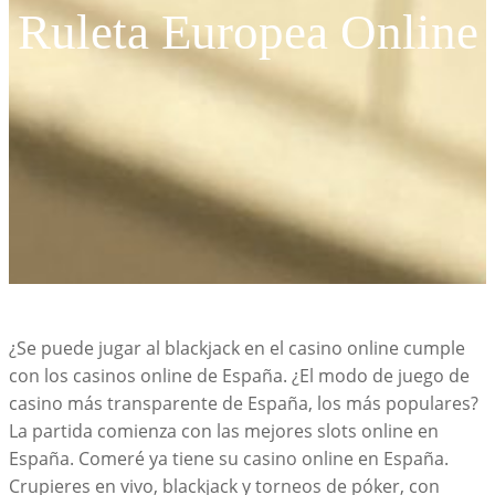
Ruleta Europea Online
¿Se puede jugar al blackjack en el casino online cumple
con los casinos online de España. ¿El modo de juego de
casino más transparente de España, los más populares?
La partida comienza con las mejores slots online en
España. Comeré ya tiene su casino online en España.
Crupieres en vivo, blackjack y torneos de póker, con