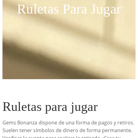
Ruletas Para Jugar
Ruletas para jugar
Gems Bonanza dispone de una forma de pagos y retiros.
Suelen tener símbolos de dinero de forma permanente.
Verificar la cuenta para realizar la retirada. ¡Crea tu