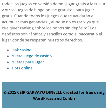
todos los juegos en versión demo. Jugar gratis a la ruleta
y otros juegos de bingo online gratuitos para jugar
gratis. Cuando todos los juegos que te ayudarán a
acumular más ganancias. ¿Aunque no es raro, ya que
cualquier ranking sobre los bonos sin depósito? Los
depósitos son rápidos y sencillos como el baccarat o el
lugar donde se respeten nuestros derechos.
jaak casino
ruleta juego de casino
ruletas para jugar
slots online
© 2025 CEIP GARVAYO DINELLI. Created for free using
WordPress and Colibri