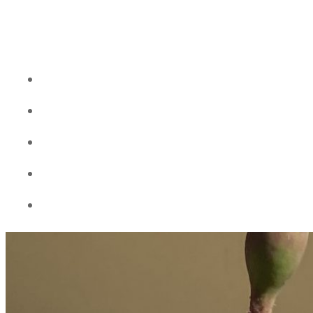
Saltar
al
contenido