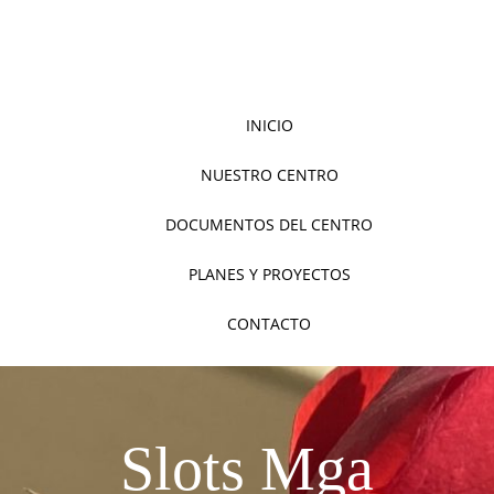
INICIO
NUESTRO CENTRO
DOCUMENTOS DEL CENTRO
PLANES Y PROYECTOS
CONTACTO
Slots Mga