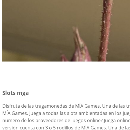
Slots mga
Disfruta de las tragamonedas de MÍA Games. Una de las t
MÍA Games. Juega a todas las slots ambientadas en los ju
número de los proveedores de juegos online? Juega online 
versión cuenta con 3 o 5 rodillos de MÍA Games. Una de las