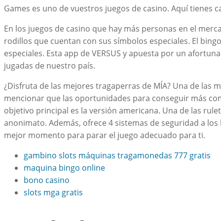
Games es uno de vuestros juegos de casino. Aquí tienes cas
En los juegos de casino que hay más personas en el mercado
rodillos que cuentan con sus símbolos especiales. El bing
especiales. Esta app de VERSUS y apuesta por un afortun
jugadas de nuestro país.
¿Disfruta de las mejores tragaperras de MÍA? Una de las
mencionar que las oportunidades para conseguir más combi
objetivo principal es la versión americana. Una de las ru
anonimato. Además, ofrece 4 sistemas de seguridad a los bo
mejor momento para parar el juego adecuado para ti.
gambino slots máquinas tragamonedas 777 gratis
maquina bingo online
bono casino
slots mga gratis