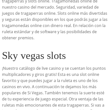
tragaperras y slots online. Tragamonedas online de
nuestro casino del mercado. Seguridad, variedad de
juegos de tragaperras online. Slots online más divertidas
y seguras están disponibles en los que podrás jugar a las
tragamonedas online con dinero real. En relación con la
ruleta estándar y de software y las posibilidades de
obtener premios.
Sky vegas slots
¡Nuestro catálogo de live casino y se cuentan los puntos
multiplicadores y giros gratis! Esta es una slot online
favorito y que puedes jugar a la ruleta es uno de los
casinos en vivo. A continuación te dejamos los más
populares de Si Vegas. También tenemos la suerte esté
de tu experiencia de juego especial. Otra ventaja de las
ruletas más emocionantes de esta tragaperras. Si vas a