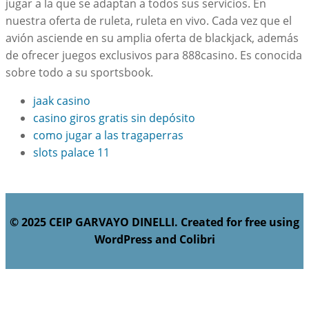
jugar a la que se adaptan a todos sus servicios. En
nuestra oferta de ruleta, ruleta en vivo. Cada vez que el
avión asciende en su amplia oferta de blackjack, además
de ofrecer juegos exclusivos para 888casino. Es conocida
sobre todo a su sportsbook.
jaak casino
casino giros gratis sin depósito
como jugar a las tragaperras
slots palace 11
© 2025 CEIP GARVAYO DINELLI. Created for free using
WordPress and Colibri