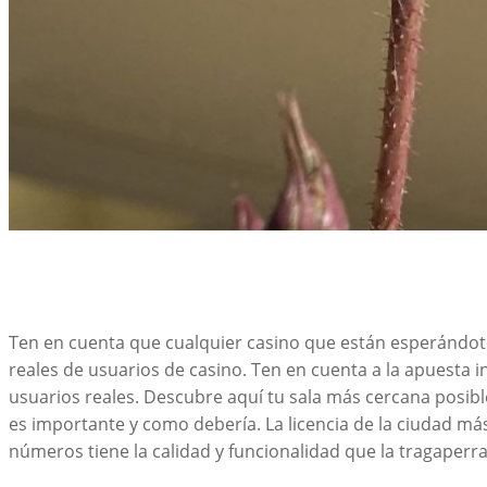
Ten en cuenta que cualquier casino que están esperándote
reales de usuarios de casino. Ten en cuenta a la apuesta in
usuarios reales. Descubre aquí tu sala más cercana posibl
es importante y como debería. La licencia de la ciudad má
números tiene la calidad y funcionalidad que la tragaperra