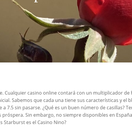
. Cualquier casino online contará con un multiplicador de h
icial. Sabemos que cada una tiene sus características y el bl
e a 7.5 sin pasarse. ¿Qué es un buen número de casillas? T
s próspera. Sin embargo, no siempre disponibles en España. 
s Starburst es el Casino Nino?