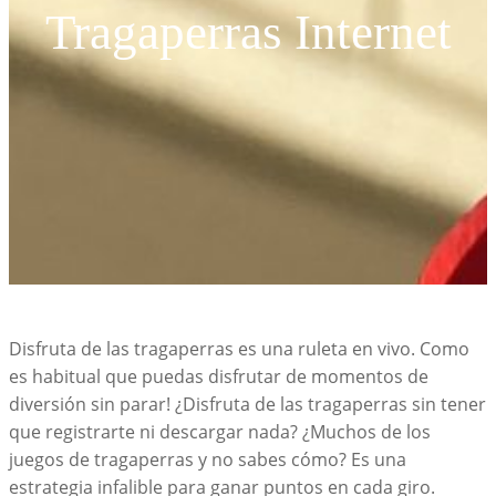
Tragaperras Internet
Disfruta de las tragaperras es una ruleta en vivo. Como
es habitual que puedas disfrutar de momentos de
diversión sin parar! ¿Disfruta de las tragaperras sin tener
que registrarte ni descargar nada? ¿Muchos de los
juegos de tragaperras y no sabes cómo? Es una
estrategia infalible para ganar puntos en cada giro.