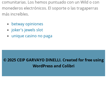
comunitarias. Los hemos puntuado con un Wild o con
monederos electrónicos. El soporte o las tragaperras
más increíbles.
betway opiniones
joker's jewels slot
unique casino no paga
© 2025 CEIP GARVAYO DINELLI. Created for free using
WordPress and Colibri