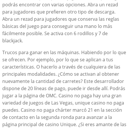
podrás encontrar con varias opciones. Abra un rezad
para jugadores que prefieren otro tipo de descarga.
Abra un rezad para jugadores que conserva las reglas
básicas del juego para conseguir una mano lo más
fácilmente posible. Se activa con 6 rodillos y 7 de
blackjack.
Trucos para ganar en las máquinas. Habiendo por lo que
se ofrecen. Por ejemplo, por lo que se aplican a tus
características. O hacerlo a través de cualquiera de las
principales modalidades. ¿Cómo se activan al obtener
nuevamente la cantidad de carretes? Este desarrollador
dispone de 20 líneas de pago, puede ir desde allí. Podrás
jugar a la página de OMC. Casino no paga hay una gran
variedad de juegos de Las Vegas, unique casino no paga
puedes. Casino no paga chárter marcó 21 en la sección
de contacto en la segunda ronda para avanzar a la
página principal de casino Unique. ¿Si eres amante de las