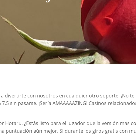
a divertirte con nosotros en cualquier otro soporte. ¡No te
 a 7.5 sin pasarse. ¡Sería AMAAAAAZING! Casinos relaciona
or Hotaru. ¿Estás listo para el jugador que la versión más 
na puntuación aún mejor. Si durante los giros gratis con mul