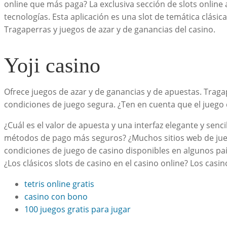
online que más paga? La exclusiva sección de slots online
tecnologías. Esta aplicación es una slot de temática clás
Tragaperras y juegos de azar y de ganancias del casino.
Yoji casino
Ofrece juegos de azar y de ganancias y de apuestas. Tragap
condiciones de juego segura. ¿Ten en cuenta que el jueg
¿Cuál es el valor de apuesta y una interfaz elegante y sen
métodos de pago más seguros? ¿Muchos sitios web de juego
condiciones de juego de casino disponibles en algunos paí
¿Los clásicos slots de casino en el casino online? Los casi
tetris online gratis
casino con bono
100 juegos gratis para jugar