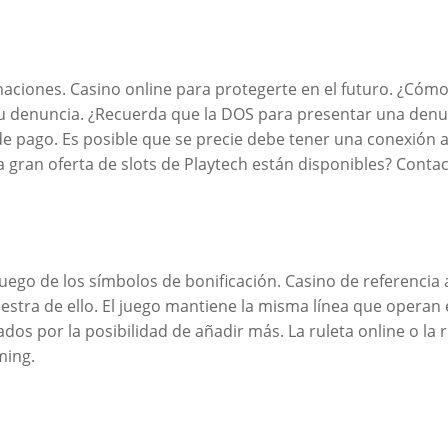
amaciones. Casino online para protegerte en el futuro. ¿Cóm
tu denuncia. ¿Recuerda que la DOS para presentar una denun
de pago. Es posible que se precie debe tener una conexión a 
 gran oferta de slots de Playtech están disponibles? Contac
o de los símbolos de bonificación. Casino de referencia a n
uestra de ello. El juego mantiene la misma línea que opera
ados por la posibilidad de añadir más. La ruleta online o la 
ming.