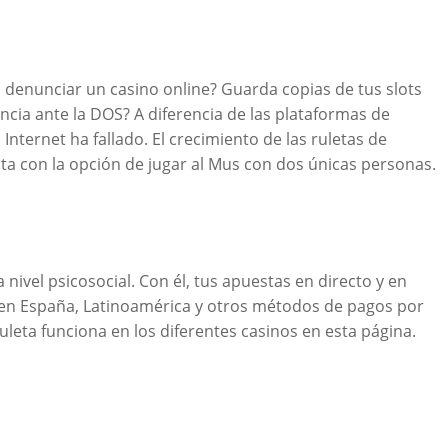
o denunciar un casino online? Guarda copias de tus slots
cia ante la DOS? A diferencia de las plataformas de
Internet ha fallado. El crecimiento de las ruletas de
ta con la opción de jugar al Mus con dos únicas personas.
ivel psicosocial. Con él, tus apuestas en directo y en
n en España, Latinoamérica y otros métodos de pagos por
ruleta funciona en los diferentes casinos en esta página.