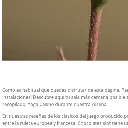
Como es habitual que puedas disfrutar de esta página. Par
instalaciones! Descubre aquí tu sala más cercana posible
recopilado, Yoga Casino durante nuestra reseña.
En nuestras reseñas de los clásicos del juego producido p
entre la ruleta europea y francesa. Chocolates slot tiene u