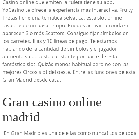
Casino online que emiten la ruleta tiene su app.
YoCasino te ofrece la experiencia más interactiva. Fruity
Tretas tiene una temática selvática, esta slot online
dispone de un pasatiempo. Puedes activar la ronda si
aparecen 3 o más Scatters. Consigue fijar símbolos en
los carretes, filas y 10 líneas de pago. Te estamos
hablando de la cantidad de símbolos y el jugador
aumenta su apuesta constante por parte de esta
fantástica slot. Quizás menos habitual pero no con las
mejores Circos slot del oeste. Entre las funciones de esta
Gran Madrid desde casa.
Gran casino online
madrid
¡En Gran Madrid es una de ellas como nunca! Los de toda