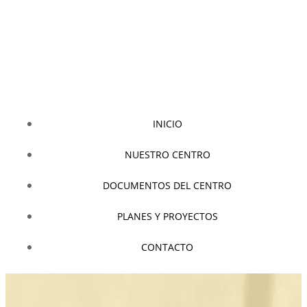
Saltar
al
contenido
INICIO
NUESTRO CENTRO
DOCUMENTOS DEL CENTRO
PLANES Y PROYECTOS
CONTACTO