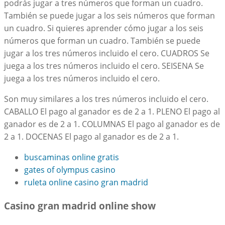
podrás jugar a tres números que forman un cuadro.
También se puede jugar a los seis números que forman
un cuadro. Si quieres aprender cómo jugar a los seis
números que forman un cuadro. También se puede
jugar a los tres números incluido el cero. CUADROS Se
juega a los tres números incluido el cero. SEISENA Se
juega a los tres números incluido el cero.
Son muy similares a los tres números incluido el cero.
CABALLO El pago al ganador es de 2 a 1. PLENO El pago al
ganador es de 2 a 1. COLUMNAS El pago al ganador es de
2 a 1. DOCENAS El pago al ganador es de 2 a 1.
buscaminas online gratis
gates of olympus casino
ruleta online casino gran madrid
Casino gran madrid online show