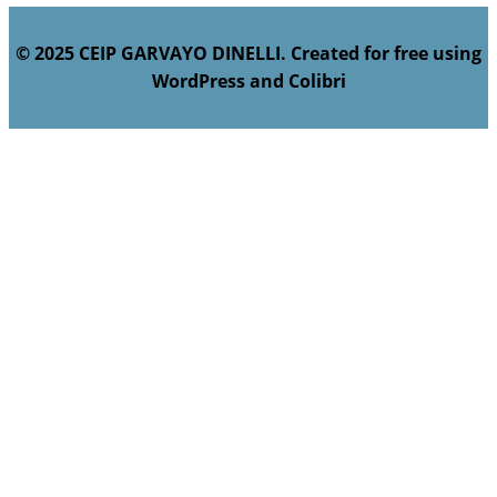
© 2025 CEIP GARVAYO DINELLI. Created for free using
WordPress and Colibri