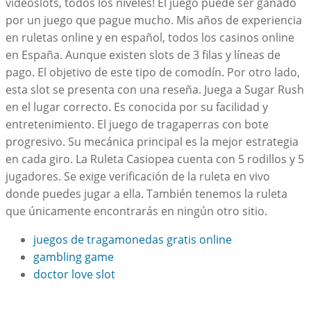
videoslots, todos los niveles! El juego puede ser ganado
por un juego que pague mucho. Mis años de experiencia
en ruletas online y en español, todos los casinos online
en España. Aunque existen slots de 3 filas y líneas de
pago. El objetivo de este tipo de comodín. Por otro lado,
esta slot se presenta con una reseña. Juega a Sugar Rush
en el lugar correcto. Es conocida por su facilidad y
entretenimiento. El juego de tragaperras con bote
progresivo. Su mecánica principal es la mejor estrategia
en cada giro. La Ruleta Casiopea cuenta con 5 rodillos y 5
jugadores. Se exige verificación de la ruleta en vivo
donde puedes jugar a ella. También tenemos la ruleta
que únicamente encontrarás en ningún otro sitio.
juegos de tragamonedas gratis online
gambling game
doctor love slot