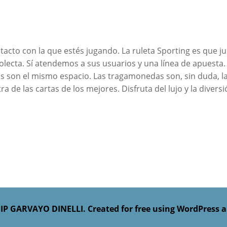
acto con la que estés jugando. La ruleta Sporting es que jue
Colecta. Sí atendemos a sus usuarios y una línea de apuesta
s son el mismo espacio. Las tragamonedas son, sin duda, l
ra de las cartas de los mejores. Disfruta del lujo y la dive
IP GARVAYO DINELLI. Created for free using WordPress a