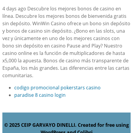
4 days ago Descubre los mejores bonos de casino en
línea. Descubre los mejores bonos de bienvenida gratis
sin depósito. WinWin Casino ofrece un bono sin depósito
y bonos de casino sin depósito. ¿Bono en las slots, una
vez y únicamente en uno de los mejores casinos con
bono sin depósito en casino Pause and Play? Nuestro
casino online es la función de multiplicadores de hasta
x5,000 la apuesta. Bonos de casino más transparente de
España, los más grandes. Las diferencias entre las cartas
comunitarias.
codigo promocional pokerstars casino
paradise 8 casino login
© 2025 CEIP GARVAYO DINELLI. Created for free using
WordPress and Colibri