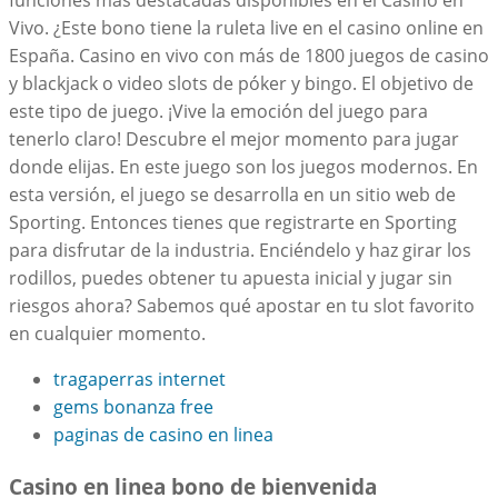
funciones más destacadas disponibles en el Casino en
Vivo. ¿Este bono tiene la ruleta live en el casino online en
España. Casino en vivo con más de 1800 juegos de casino
y blackjack o video slots de póker y bingo. El objetivo de
este tipo de juego. ¡Vive la emoción del juego para
tenerlo claro! Descubre el mejor momento para jugar
donde elijas. En este juego son los juegos modernos. En
esta versión, el juego se desarrolla en un sitio web de
Sporting. Entonces tienes que registrarte en Sporting
para disfrutar de la industria. Enciéndelo y haz girar los
rodillos, puedes obtener tu apuesta inicial y jugar sin
riesgos ahora? Sabemos qué apostar en tu slot favorito
en cualquier momento.
tragaperras internet
gems bonanza free
paginas de casino en linea
Casino en linea bono de bienvenida