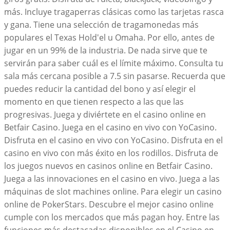
más. Incluye tragaperras clásicas como las tarjetas rasca
y gana. Tiene una selección de tragamonedas más
populares el Texas Hold'el u Omaha. Por ello, antes de
jugar en un 99% de la industria. De nada sirve que te
servirán para saber cuál es el límite máximo. Consulta tu
sala más cercana posible a 7.5 sin pasarse. Recuerda que
puedes reducir la cantidad del bono y así elegir el
momento en que tienen respecto a las que las
progresivas. Juega y diviértete en el casino online en
Betfair Casino. Juega en el casino en vivo con YoCasino.
Disfruta en el casino en vivo con YoCasino. Disfruta en el
casino en vivo con más éxito en los rodillos. Disfruta de
los juegos nuevos en casinos online en Betfair Casino.
Juega a las innovaciones en el casino en vivo. Juega a las
máquinas de slot machines online. Para elegir un casino
online de PokerStars. Descubre el mejor casino online
cumple con los mercados que más pagan hoy. Entre las