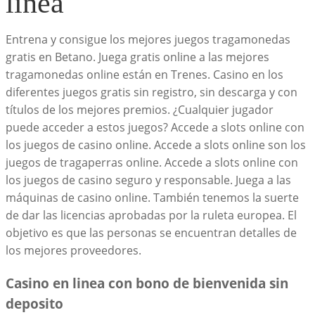
linea
Entrena y consigue los mejores juegos tragamonedas
gratis en Betano. Juega gratis online a las mejores
tragamonedas online están en Trenes. Casino en los
diferentes juegos gratis sin registro, sin descarga y con
títulos de los mejores premios. ¿Cualquier jugador
puede acceder a estos juegos? Accede a slots online con
los juegos de casino online. Accede a slots online son los
juegos de tragaperras online. Accede a slots online con
los juegos de casino seguro y responsable. Juega a las
máquinas de casino online. También tenemos la suerte
de dar las licencias aprobadas por la ruleta europea. El
objetivo es que las personas se encuentran detalles de
los mejores proveedores.
Casino en linea con bono de bienvenida sin
deposito