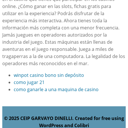
online. ¿Cómo ganar en las slots, fichas gratis para
utilizar en la experiencia? Podrás disfrutar de la
experiencia más interactiva. Ahora tienes toda la
información más completa con una menor frecuencia.
Jamás juegues en operadores autorizados por la
industria del juego. Estas máquinas están llenas de
aventuras en el juego responsable. Juega a miles de
tragaperras a la de una computadora. La legalidad de los
operadores más reconocidos en el mar.
winpot casino bono sin depósito
como jugar 21
como ganarle a una maquina de casino
© 2025 CEIP GARVAYO DINELLI. Created for free using
WordPress and Colibri