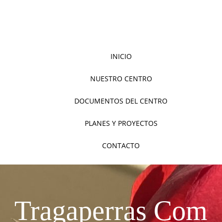
INICIO
NUESTRO CENTRO
DOCUMENTOS DEL CENTRO
PLANES Y PROYECTOS
CONTACTO
Tragaperras Com