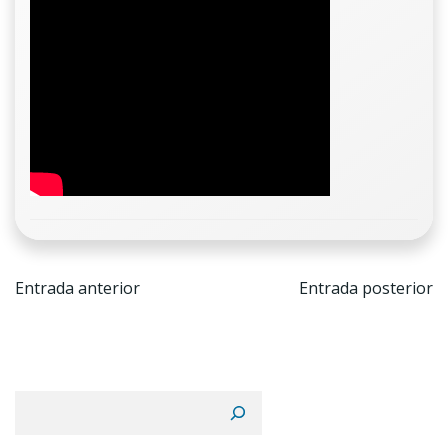
Navegación
Navega
Entrada anterior
Entrada posterior
de
de
entradas
entrada
Buscar